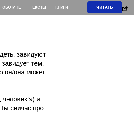
ЧИТАТЬ
ОБО МНЕ
ТЕКСТЫ
КНИГИ
худеть, завидуют
 завидует тем,
то он/она может
 человек!») и
. Ты сейчас про