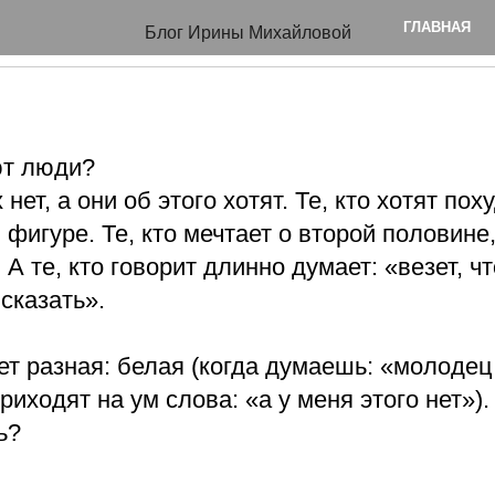
исть
ГЛАВНАЯ
Блог Ирины Михайловой
ют люди?
х нет, а они об этого хотят. Те, кто хотят по
 фигуре. Те, кто мечтает о второй половине,
. А те, кто говорит длинно думает: «везет, ч
 сказать».
ет разная: белая (когда думаешь: «молодец,
приходят на ум слова: «а у меня этого нет»)
ь?