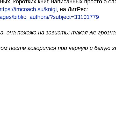
ных, коротких книг, написанных просто о с
https://imcoach.su/knigi
, на ЛитРес:
u/pages/biblio_authors/?subject=33101779
ла, она похожа на зависть: такая же грозна
том посте говорится про черную и белую з