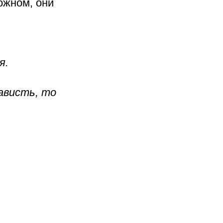
ложном, они
я.
ависть, то