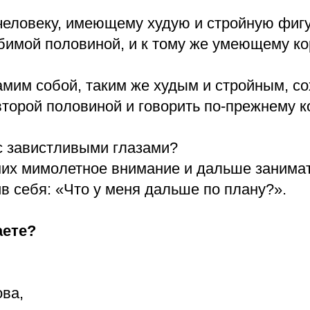
 человеку, имеющему худую и стройную фигу
имой половиной, и к тому же умеющему ко
амим собой, таким же худым и стройным, с
торой половиной и говорить по-прежнему ко
 с завистливыми глазами?
 них мимолетное внимание и дальше занима
в себя: «Что у меня дальше по плану?».
аете?
ва,