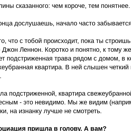
лины сказанного: чем короче, тем понятнее.
конца дослушаешь, начало часто забывается
о, что с тобой происходит, пока ты строишь
о Джон Леннон. Коротко и понятно, к тому ж
ет подстриженная трава рядом с домом, в 
жеубранная квартира. В ней слышен четкий
.
ала подстриженной, квартира свежеубранной
ресным - это невидимо. Мы же видим (напр
и, на изнанку лучше не смотреть.
оциация пришла в голову. А вам?