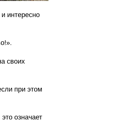
 и интересно
о!».
на своих
если при этом
 это означает