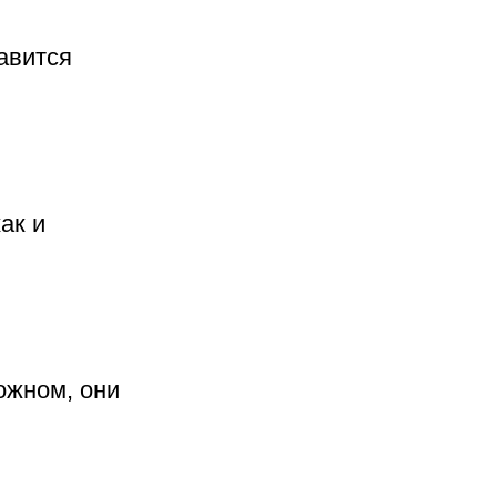
авится
ак и
ложном, они