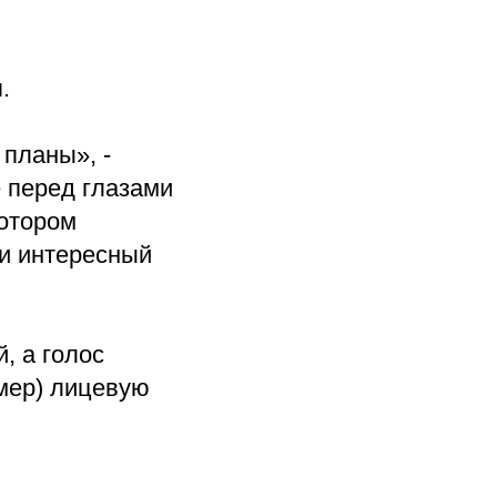
.
 планы», -
е перед глазами
котором
 и интересный
, а голос
имер) лицевую