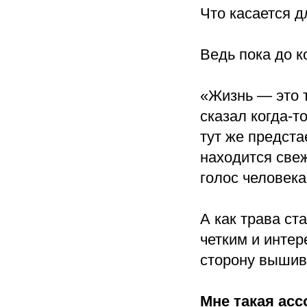
Что касается д
Ведь пока до 
«Жизнь — это т
сказал когда-т
тут же предста
находится све
голос человека
А как трава ст
четким и инте
сторону вышивк
Мне такая асс