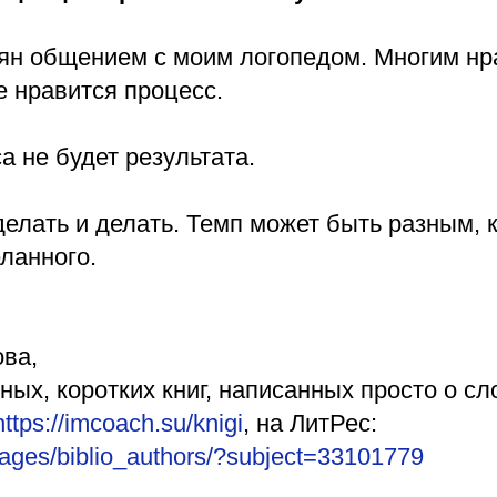
еян общением с моим логопедом. Многим нр
не нравится процесс.
а не будет результата.
делать и делать. Темп может быть разным, к
ланного.
ва,
ных, коротких книг, написанных просто о с
https://imcoach.su/knigi
, на ЛитРес:
u/pages/biblio_authors/?subject=33101779