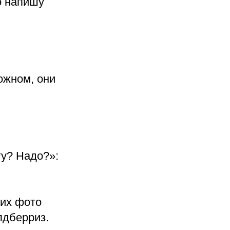
о напишу
ложном, они
гу? Надо?»:
гих фото
лдберриз.