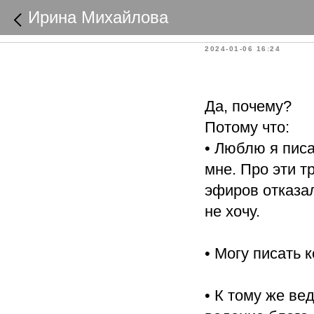
Почему 
Ирина Михайлова
2024-01-06 16:24
Да, почему?
Потому что:
• Люблю я писат
мне. Про эти т
эфиров отказал
не хочу.
• Могу писать 
• К тому же ве