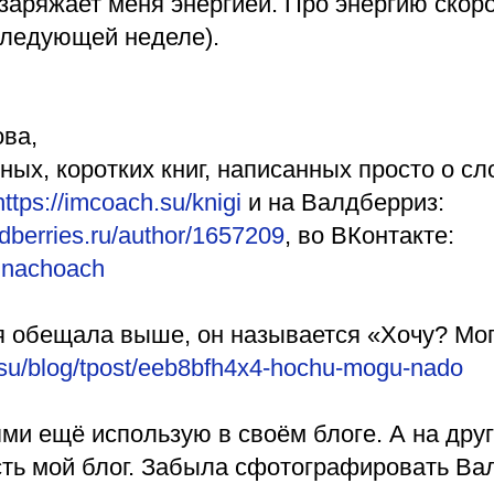
заряжает меня энергией. Про энергию скор
следующей неделе).
ва,
ных, коротких книг, написанных просто о с
https://imcoach.su/knigi
и на Валдберриз:
wildberries.ru/author/1657209
, во ВКонтакте:
rinachoach
 я обещала выше, он называется «Хочу? Мо
.su/blog/tpost/eeb8bfh4x4-hochu-mogu-nado
ми ещё использую в своём блоге. А на дру
сть мой блог. Забыла сфотографировать Ва