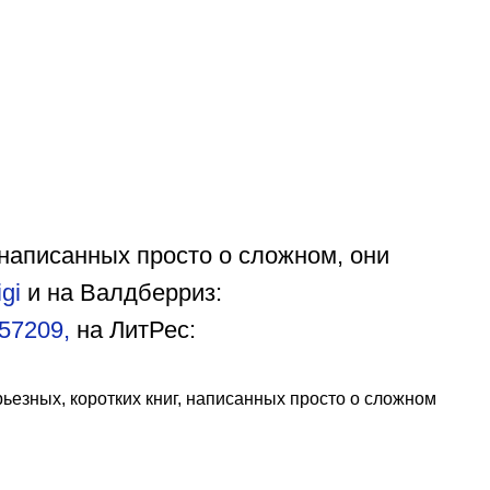
 написанных просто о сложном, они
igi
и на Валдберриз:
1657209,
на ЛитРес:
ьезных, коротких книг, написанных просто о сложном