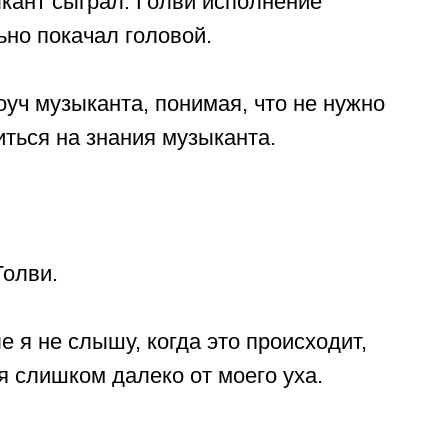
кант сыграл. Голви исполнение
ьно покачал головой.
уч музыканта, понимая, что не нужно
житься на знания музыканта.
Голви.
я не слышу, когда это происходит,
я слишком далеко от моего уха.