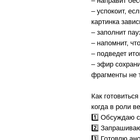
– направит бес
– успокоит, ес
картинка завис
– заполнит пау
– напомнит, чт
– подведет ито
– эфир сохрани
фрагменты не т
⠀
Как готовиться
когда в роли в
1️⃣ Обсуждаю с
2️⃣ Запрашиваю
3️⃣ Готовлю ан