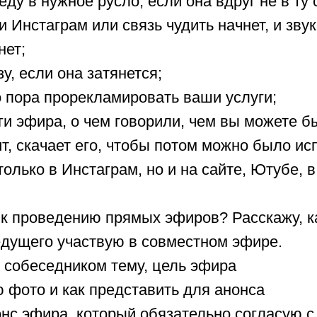
еду в нужное русло, если она вдруг не в ту 
ли Инстаграм или связь чудить начнет, и зву
нет;
зу, если она затянется;
о пора прорекламировать ваши услуги;
ги эфира, о чем говорили, чем вы можете б
т, скачает его, чтобы потом можно было ис
олько в Инстаграм, но и на сайте, Ютубе, в 
 к проведению прямых эфиров? Расскажу, ка
едущего участвую в совместном эфире.
 собеседником тему, цель эфира
 фото и как представить для анонса
онс эфира, который обязательно согласую 