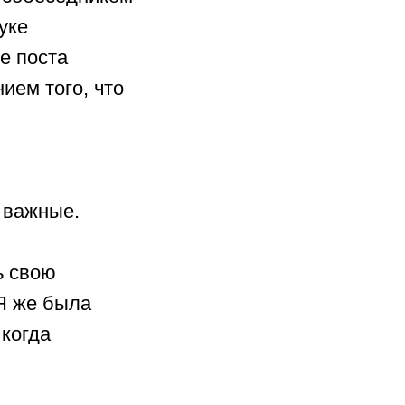
уке
е поста
ием того, что
ь важные.
ь свою
 Я же была
 когда