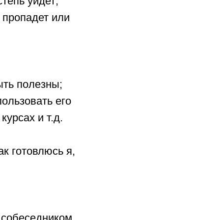
степь уйдет;
к пропадет или
ыть полезны;
пользовать его
курсах и т.д.
к готовлюсь я,
с собеседником