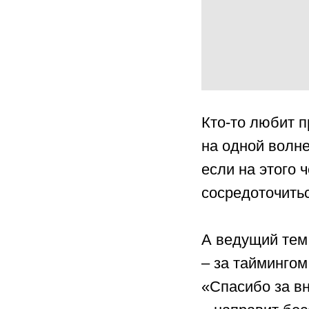
Кто-то любит п
на одной волн
если на этого 
сосредоточиться
А ведущий те
– за таймингом
«Спасибо за в