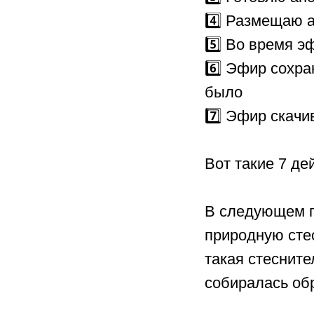
4️⃣ Размещаю а
5️⃣ Во время э
6️⃣ Эфир сохра
было
7️⃣ Эфир скачи
⠀
Вот такие 7 де
В следующем п
природную стес
такая стесните
собиралась обр