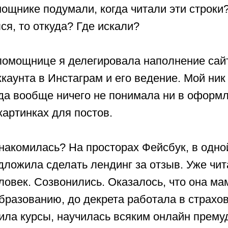
ощнике подумали, когда читали эти строки?
ся, то откуда? Где искали?
 помощнице я делегировала наполнение сай
каунта в Инстаграм и его ведение. Мой ник 
гда вообще ничего не понимала ни в оформ
картинках для постов.
знакомилась? На просторах Фейсбук, в однои
дложила сделать лендинг за отзыв. Уже чита
еловек. Созвонились. Оказалось, что она ма
бразованию, до декрета работала в страхов
ила курсы, научилась всяким онлайн прему