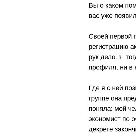
Вы о каком пом
вас уже появил
⠀
Своей первой
регистрацию ак
рук дело. Я то
профиля, ни в 
⠀
Где я с ней по
группе она пре
поняла: мой ч
экономист по о
декрете законч