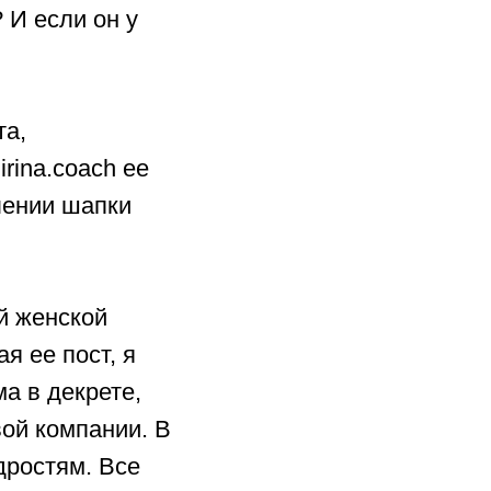
 И если он у
та,
irina.coach ее
лении шапки
̆ женской
я ее пост, я
ма в декрете,
ой компании. В
дростям. Все