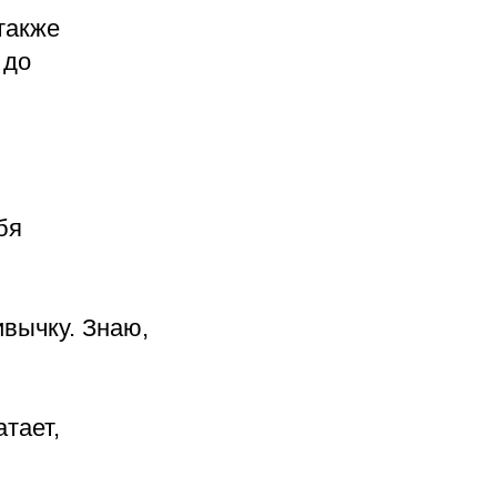
также
 до
бя
ивычку. Знаю,
атает,