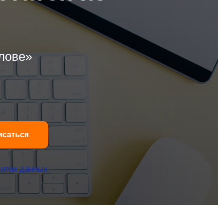
олове»
исаться
отки данных