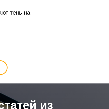
ают тень на
статей из