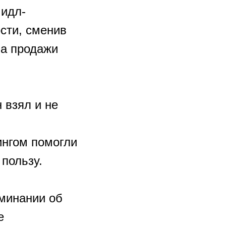
мидл-
сти, сменив
на продажи
 взял и не
ингом помогли
пользу.
оминании об
е