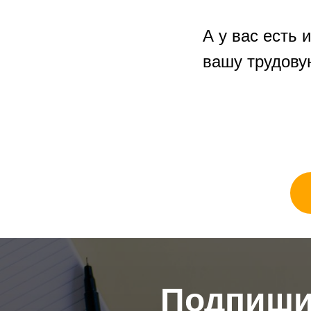
⠀
А у вас есть 
вашу трудову
Подпишит