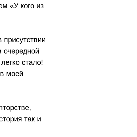
м «У кого из
в присутствии
в очередной
 легко стало!
 в моей
лторстве,
стория так и