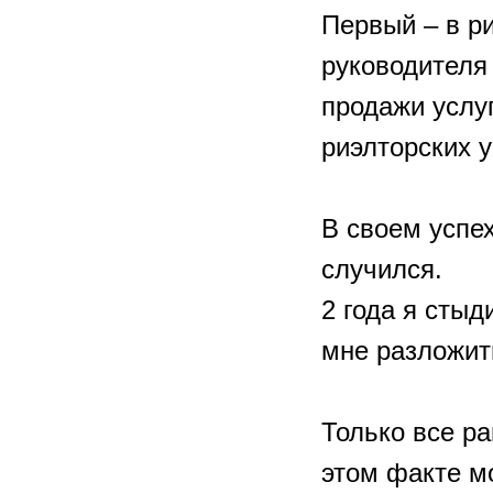
Первый – в р
руководителя
продажи услу
риэлторских 
⠀
В своем успех
случился.
2 года я стыд
мне разложит
⠀
Только все р
этом факте мо