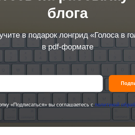
блога
учите в подарок лонгрид «Голоса в г
в pdf-формате
Подп
опку «Подписаться» вы соглашаетесь с
политикой обраб