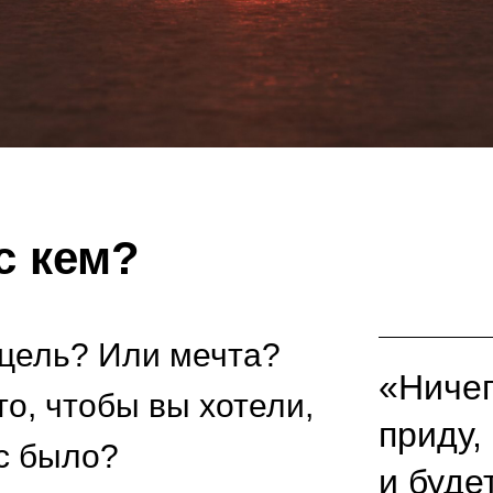
с кем?
 цель? Или мечта?
«Ничег
о, чтобы вы хотели,
приду, 
с было?
и буде