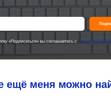
Подп
опку «Подписаться» вы соглашаетесь с
политикой обраб
е ещё меня можно на