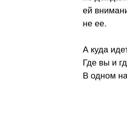
ей внимани
не ее.
⠀
А куда иде
Где вы и г
В одном н