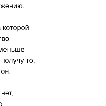
ижению.
а которой
тво
 меньше
 получу то,
 он.
 нет,
о