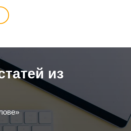
статей из
олове»