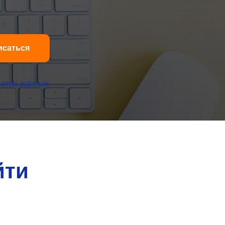
исаться
отки данных
йти