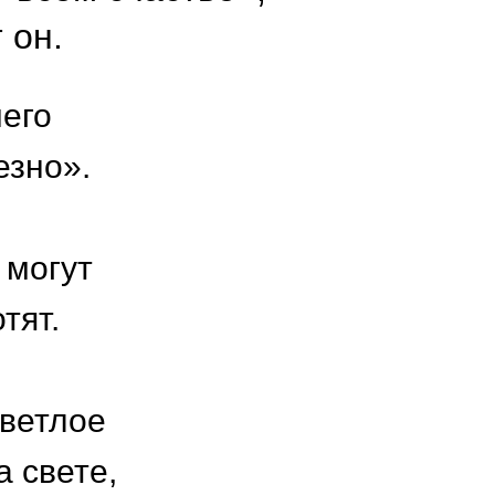
 он.
чего
езно».
 могут
тят.
светлое
а свете,