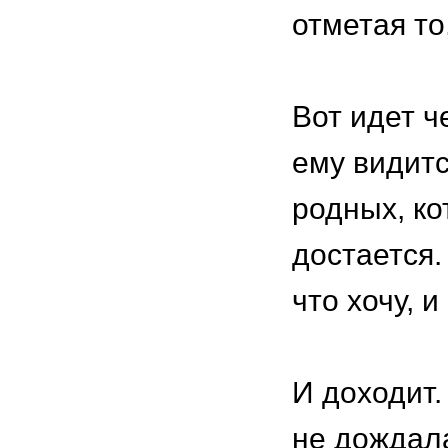
отметая то
⠀
Вот идет ч
ему видитс
родных, к
достается.
что хочу, 
⠀
И доходит. 
не дождала