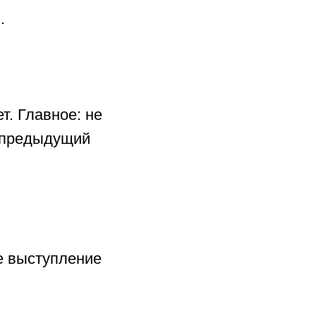
.
т. Главное: не
в предыдущий
е выступление