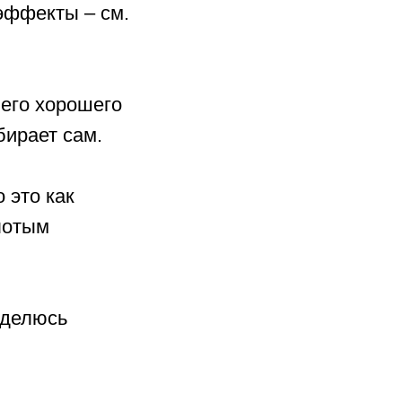
эффекты – см.
чего хорошего
бирает сам.
 это как
лотым
оделюсь