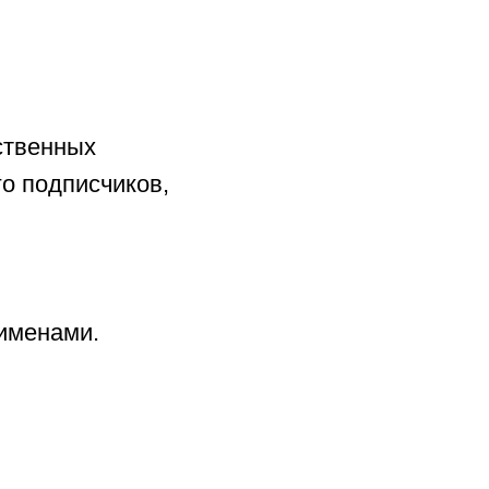
ественных
го подписчиков,
 именами.