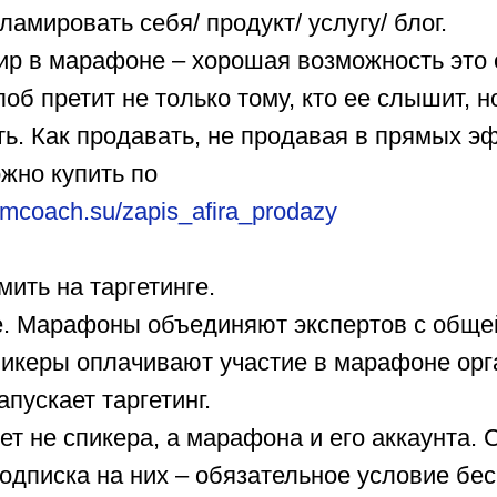
ламировать себя/ продукт/ услугу/ блог.
ир в марафоне – хорошая возможность это 
об претит не только тому, кто ее слышит, но
ть. Как продавать, не продавая в прямых э
жно купить по
/imcoach.su/zapis_afira_prodazy
мить на таргетинге.
е. Марафоны объединяют экспертов с обще
икеры оплачивают участие в марафоне орга
апускает таргетинг.
т не спикера, а марафона и его аккаунта.
одписка на них – обязательное условие бе