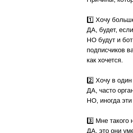
⠀
1️⃣ Хочу больш
ДА, будет, если
НО будут и бот
подписчиков ва
как хочется.
⠀
2️⃣ Хочу в оди
ДА, часто орг
НО, иногда эти
⠀
3️⃣ Мне таког
ДА, это они ум