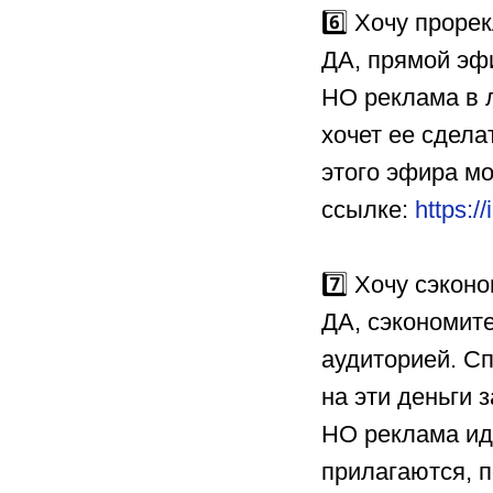
6️⃣ Хочу прорек
ДА, прямой эф
НО реклама в л
хочет ее сдела
этого эфира мо
ссылке:
https:/
7️⃣ Хочу сэконо
ДА, сэкономит
аудиторией. Сп
на эти деньги з
НО реклама иде
прилагаются, п