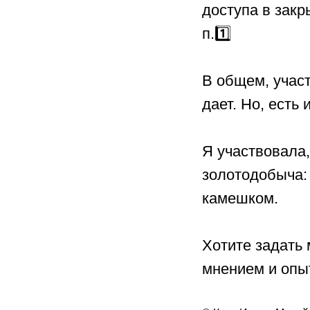
доступа в зак
п.1️⃣
⠀
В общем, участ
дает. Но, есть
⠀
Я участвовала,
золотодобыча:
камешком.
⠀
Хотите задать
мнением и опы