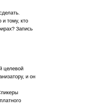
сделать.
 и тому, кто
фирах? Запись
й целевой
низатору, и он
 Спикеры
сплатного