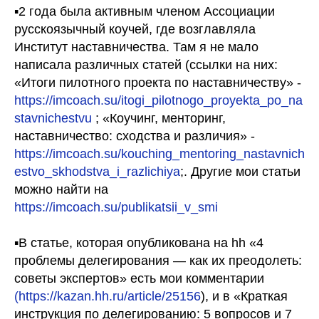
▪️2 года была активным членом Ассоциации
русскоязычный коучей, где возглавляла
Институт наставничества. Там я не мало
написала различных статей (ссылки на них:
«Итоги пилотного проекта по наставничеству» -
https://imcoach.su/itogi_pilotnogo_proyekta_po_na
stavnichestvu
; «Коучинг, менторинг,
наставничество: сходства и различия» -
https://imcoach.su/kouching_mentoring_nastavnich
estvo_skhodstva_i_razlichiya
;. Другие мои статьи
можно найти на
https://imcoach.su/publikatsii_v_smi
▪️В статье, которая опубликована на hh «4
проблемы делегирования — как их преодолеть:
советы экспертов» есть мои комментарии
(https://kazan.hh.ru/article/25156
), и в «Краткая
инструкция по делегированию: 5 вопросов и 7