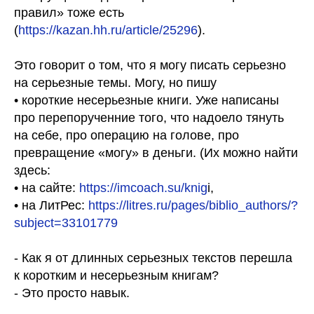
правил» тоже есть
(
https://kazan.hh.ru/article/25296
).
Это говорит о том, что я могу писать серьезно
на серьезные темы. Могу, но пишу
• короткие несерьезные книги. Уже написаны
про перепорученние того, что надоело тянуть
на себе, про операцию на голове, про
превращение «могу» в деньги. (Их можно найти
здесь:
• ⁠на сайте:
https://imcoach.su/knig
i,
• ⁠на ЛитРес:
https://litres.ru/pages/biblio_authors/?
subject=33101779
- Как я от длинных серьезных текстов перешла
к коротким и несерьезным книгам?
- Это просто навык.